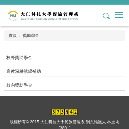
跳
到
1
主
要
內
容
首頁
獎助學金
區
校外獎助學金
高教深耕就學補助
校內獎助學金
版權所有© 2015 大仁科技大學餐旅管理系 網頁維護人 林重均
(3801)