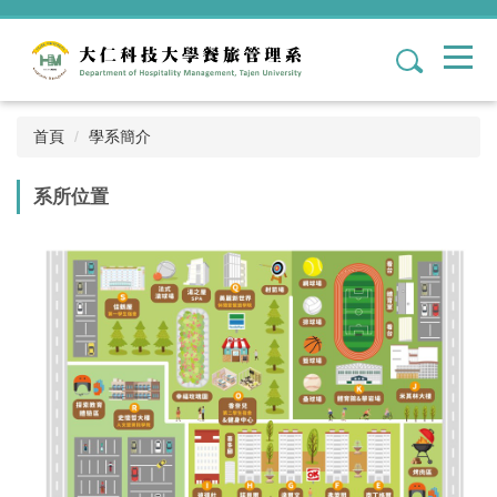
跳
到
1
主
要
內
容
首頁
學系簡介
區
系所位置