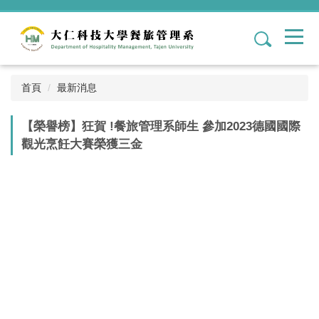
跳
到
1
主
要
內
容
首頁
最新消息
區
【榮譽榜】狂賀 !餐旅管理系師生 參加2023德國國際
觀光烹飪大賽榮獲三金