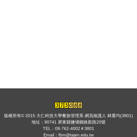
版權所有© 2015 大仁科技大學餐旅管理系 網頁維護人 林重均(3801)
地址：
90741 屏東縣鹽埔鄉維新路20號
TEL：
08-762-4002＃3801
Email：fbm@tajen.edu.tw