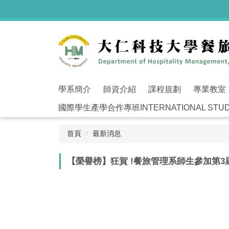
跳
到
主
要
內
容
區
學系簡介
師資介紹
課程規劃
專業教室
國際學生產學合作專班INTERNATIONAL STUDEN
首頁
最新消息
【榮譽榜】狂賀 !餐旅管理系師生參加第3