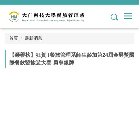
跳
到
1
主
要
內
容
首頁
最新消息
區
【榮譽榜】狂賀 !餐旅管理系師生參加第24屆金爵獎國
際餐飲暨旅遊大賽 勇奪銀牌